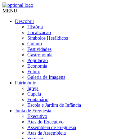
MENU
Descobrir
História
Localização
Símbolos Heráldicos
Cultura
Festividades
Gastronomia
População
Economia
Futuro
Galeria de Imagens
Património
Igreja
Capela
Fontanário
Escola e Jardim de Infância
Junta de Freguesia
Executivo
Atas do Executivo
Assembleia de Freguesia
Atas da Assembleia
Serviços