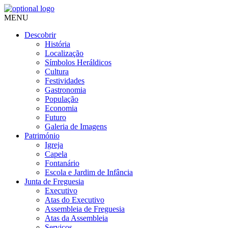
MENU
Descobrir
História
Localização
Símbolos Heráldicos
Cultura
Festividades
Gastronomia
População
Economia
Futuro
Galeria de Imagens
Património
Igreja
Capela
Fontanário
Escola e Jardim de Infância
Junta de Freguesia
Executivo
Atas do Executivo
Assembleia de Freguesia
Atas da Assembleia
Serviços