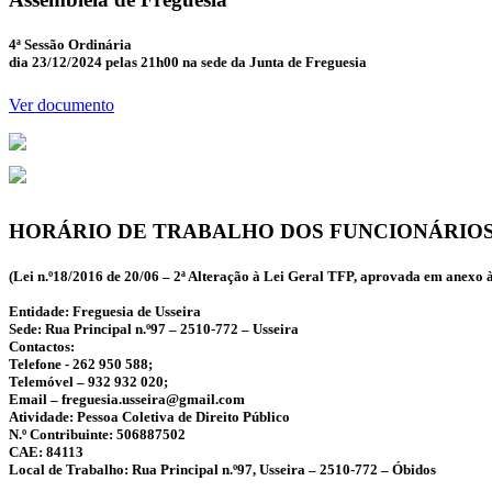
4ª Sessão Ordinária
dia 23/12/2024 pelas 21h00 na sede da Junta de Freguesia
Ver documento
HORÁRIO DE TRABALHO DOS FUNCIONÁRIOS
(Lei n.º18/2016 de 20/06 – 2ª Alteração à Lei Geral TFP, aprovada em anexo à
Entidade: Freguesia de Usseira
Sede: Rua Principal n.º97 – 2510-772 – Usseira
Contactos:
Telefone - 262 950 588;
Telemóvel – 932 932 020;
Email – freguesia.usseira@gmail.com
Atividade: Pessoa Coletiva de Direito Público
N.º Contribuinte: 506887502
CAE: 84113
Local de Trabalho: Rua Principal n.º97, Usseira – 2510-772 – Óbidos