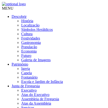
MENU
Descobrir
História
Localização
Símbolos Heráldicos
Cultura
Festividades
Gastronomia
População
Economia
Futuro
Galeria de Imagens
Património
Igreja
Capela
Fontanário
Escola e Jardim de Infância
Junta de Freguesia
Executivo
Atas do Executivo
Assembleia de Freguesia
Atas da Assembleia
Serviços