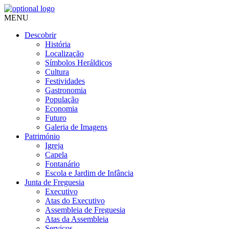
MENU
Descobrir
História
Localização
Símbolos Heráldicos
Cultura
Festividades
Gastronomia
População
Economia
Futuro
Galeria de Imagens
Património
Igreja
Capela
Fontanário
Escola e Jardim de Infância
Junta de Freguesia
Executivo
Atas do Executivo
Assembleia de Freguesia
Atas da Assembleia
Serviços