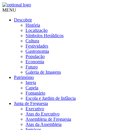
MENU
Descobrir
História
Localização
Símbolos Heráldicos
Cultura
Festividades
Gastronomia
População
Economia
Futuro
Galeria de Imagens
Património
Igreja
Capela
Fontanário
Escola e Jardim de Infância
Junta de Freguesia
Executivo
Atas do Executivo
Assembleia de Freguesia
Atas da Assembleia
Serviços